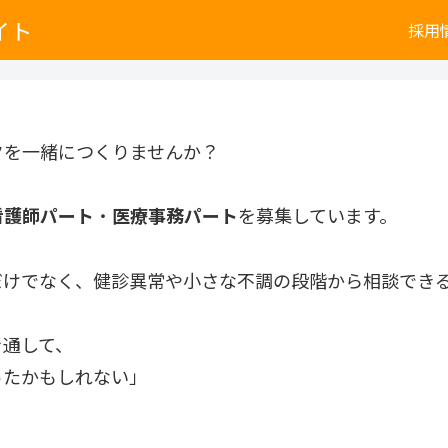
イト
採用
クを一緒につくりませんか？
看護師パート
・
医療事務パート
を募集しています。
だけでなく、健診異常や小さな不調の段階から相談でき
を通して、
ったかもしれない」