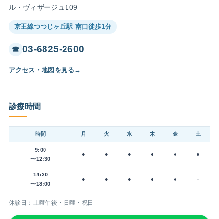
ル・ヴィザージュ109
京王線つつじヶ丘駅 南口徒歩1分
03-6825-2600
☎
アクセス・地図を見る
→
診療時間
時間
月
火
水
木
金
土
9:00
●
●
●
●
●
●
〜12:30
14:30
●
●
●
●
●
－
〜18:00
休診日：土曜午後・日曜・祝日