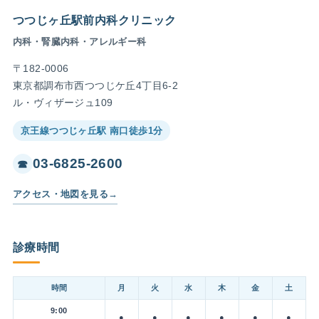
つつじヶ丘駅前内科クリニック
内科・腎臓内科・アレルギー科
〒182-0006
東京都調布市西つつじケ丘4丁目6-2
ル・ヴィザージュ109
京王線つつじヶ丘駅 南口徒歩1分
03-6825-2600
☎
アクセス・地図を見る
→
診療時間
時間
月
火
水
木
金
土
9:00
●
●
●
●
●
●