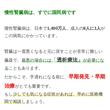
慢性腎臓病は、すでに国民病です
慢性腎臓病は、日本で
1,400万人
、成人の
8人に1人
が
この病気にかかっています。
腎臓は一度悪くなると元に戻すことが非常に難しい
「
透析療法」
臓器で、
最悪の場合には
が必要にな
る
こともあります。
早期発見・早期
だからこそ、手遅れになる前に、
治療
がとても重要です。
もし
少しでも気になる症状があれば、早めに医療機
関で相談
しましょう。